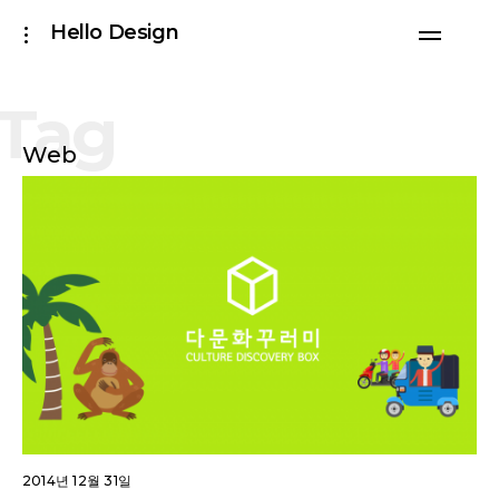
Skip
Hello Design
toggle
to
open/close
sidebar
content
Tag
Web
2014년 12월 31일